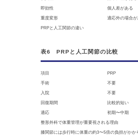
即効性
個人差がある
重度変形
適応外の場合が
PRPと人工関節の違い
表6 PRPと人工関節の比較
項目
PRP
手術
不要
入院
不要
回復期間
比較的短い
適応
初期〜中期
整形外科で体重管理が重要視される理由
膝関節には歩行時に体重の約3〜5倍の負担がかか