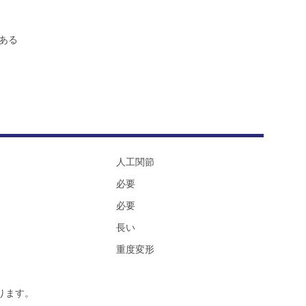
ある
人工関節
必要
必要
長い
重度変形
ります。