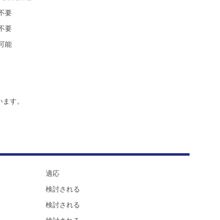
不要
不要
可能
います。
適応
検討される
検討される