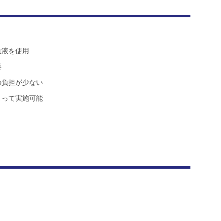
血液を使用
要
の負担が少ない
よって実施可能