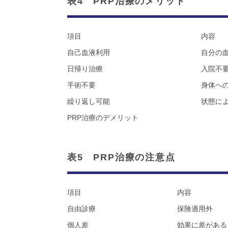
表4 PRP治療のメリット
項目
内容
自己血液利用
自分の
日帰り治療
入院不
手術不要
身体へ
繰り返し可能
状態に
PRP治療のデメリット
表5 PRP治療の注意点
項目
内容
自由診療
保険適用外
個人差
効果に差がある