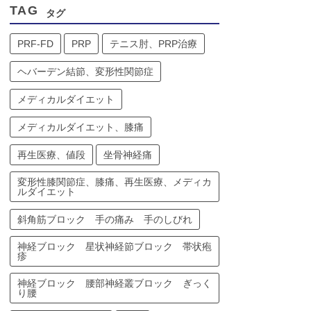
TAG
タグ
PRF-FD
PRP
テニス肘、PRP治療
ヘバーデン結節、変形性関節症
メディカルダイエット
メディカルダイエット、膝痛
再生医療、値段
坐骨神経痛
変形性膝関節症、膝痛、再生医療、メディカ
ルダイエット
斜角筋ブロック 手の痛み 手のしびれ
神経ブロック 星状神経節ブロック 帯状疱
疹
神経ブロック 腰部神経叢ブロック ぎっく
り腰