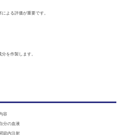
察による評価が重要です。
成分を作製します。
内容
自分の血液
関節内注射