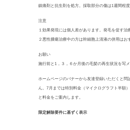
鎮痛剤と抗生剤を処方。採取部分の傷は1週間程
注意
１効果発現には個人差があります。発毛を促す治療
２悪性腫瘍治療中の方は幹細胞上清液の併用はおすすめ
お願い
施行前と1，３，６か月後の毛髪の再生状況を写
ホームページのバナーから友達登録いただくと問
ん。7月までは特別料金（マイクログラフト半額
と料金をご案内します。
限定解除要件に基ずく表示