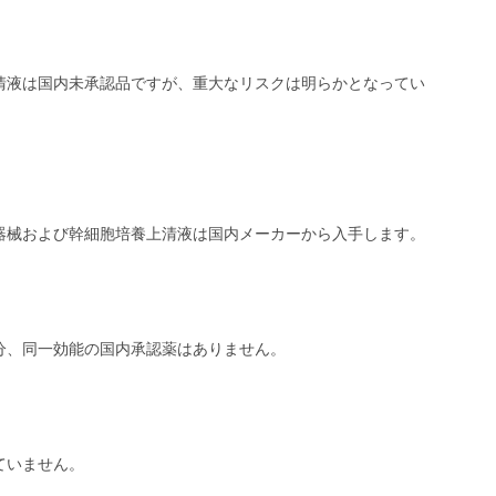
清液は国内未承認品ですが、重大なリスクは明らかとなってい
器械および幹細胞培養上清液は国内メーカーから入手します。
分、同一効能の国内承認薬はありません。
ていません。