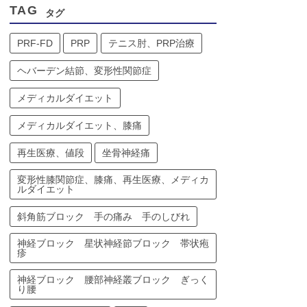
TAG
タグ
PRF-FD
PRP
テニス肘、PRP治療
ヘバーデン結節、変形性関節症
メディカルダイエット
メディカルダイエット、膝痛
再生医療、値段
坐骨神経痛
変形性膝関節症、膝痛、再生医療、メディカ
ルダイエット
斜角筋ブロック 手の痛み 手のしびれ
神経ブロック 星状神経節ブロック 帯状疱
疹
神経ブロック 腰部神経叢ブロック ぎっく
り腰