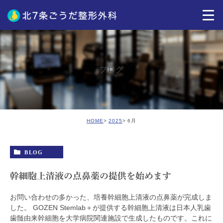
ブログ
HOME
2025
6月
BLOG
幹細胞上清液の点鼻薬の提供を始めます
お問い合わせの多かった、培養幹細胞上清液の点鼻薬が完成しま
した。 GOZEN Stemlab＋が提供する幹細胞上清液は日本人乳歯
歯髄由来幹細胞を大学病院関連施設で生成したものです。これに